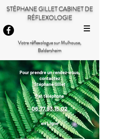
STÉPHANE GILLET CABINET DE
RÉFLEXOLOGIE
Votre réflexologue sur Mulhouse,
Baldersheim
Pour prendre un rendez-vous,
contactez
Stéphane Gillet
Par téléphone
06.77.93.15.02
en Ligne